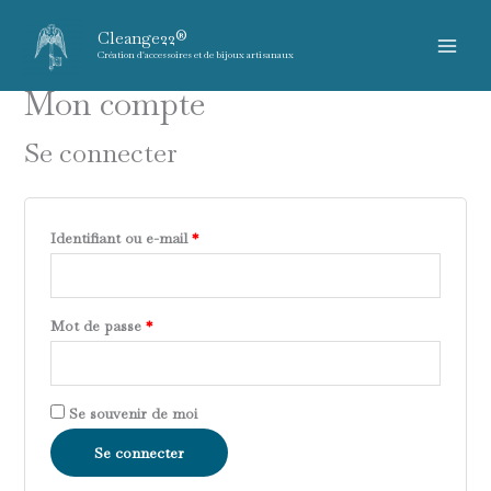
Aller
Obligatoire
Obligatoire
Obligatoire
Cleange22®
au
Création d'accessoires et de bijoux artisanaux
contenu
Mon compte
Se connecter
Identifiant ou e-mail
*
Mot de passe
*
Se souvenir de moi
Se connecter