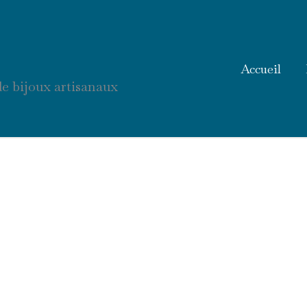
®
Accueil
de bijoux artisanaux