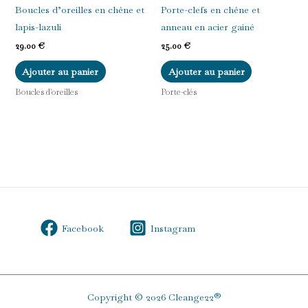
Boucles d’oreilles en chêne et
Porte-clefs en chêne et
lapis-lazuli
anneau en acier gainé
29.00
€
25.00
€
Ajouter au panier
Ajouter au panier
Boucles d'oreilles
Porte-clés
Facebook
Instagram
Copyright © 2026 Cleange22®