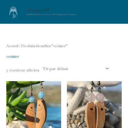
Aller
Cleange22®
au
Création d'accessoires et de bijoux artisanaux
contenu
Accueil
/ Produits identifiés “cerisier”
cerisier
5 résultats affichés