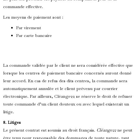
commande effective.
Les moyens de paiement sont :
Par virement
Par carte bancaire
La commande validée par le client ne sera considérée effective que
lorsque les centres de paiement bancaire concernés auront donné
leur accord. En cas de refus des dits centres, la commande sera
automatiquement annulée et le client prévenu par courrier
électronique. Par ailleurs, Cléange22 se réserve le droit de refuser
toute commande d’un client douteux ou avec lequel existerait un
litige.
8. Litiges
Le présent contrat est soumis au droit français.
Cléange22
ne peut
être tenu pour responsable des dommages de toute nature, tant