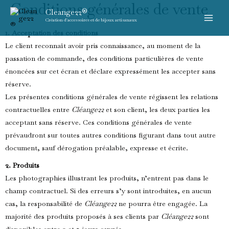
Conditions générales de vente
Aller
Cleange22®
au
Création d'accessoires et de bijoux artisanaux
contenu
1. Acceptation des conditions
Le client reconnaît avoir pris connaissance, au moment de la
passation de commande, des conditions particulières de vente
énoncées sur cet écran et déclare expressément les accepter sans
réserve.
Les présentes conditions générales de vente régissent les relations
contractuelles entre
Cléange22
et son client, les deux parties les
acceptant sans réserve. Ces conditions générales de vente
prévaudront sur toutes autres conditions figurant dans tout autre
document, sauf dérogation préalable, expresse et écrite.
2. Produits
Les photographies illustrant les produits, n’entrent pas dans le
champ contractuel. Si des erreurs s’y sont introduites, en aucun
cas, la responsabilité de
Cléange22
ne pourra être engagée. La
majorité des produits proposés à ses clients par
Cléange22
sont